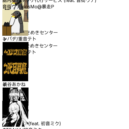
脳内ヲカタヅケ代行サービス (feat. 音街ウナ)
音街ウナ/cosMo@暴走P
ペンギンときめきセンター
ンバヂ/重音テト
ペンギンときめきセンター
ンバヂ/重音テト
2代目閻魔
読谷あかね
2代目閻魔
読谷あかね
SAN値直葬 (feat. 初音ミク)