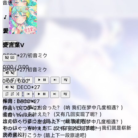
音乐
愛言葉V
愛言葉V
DECO*27/初音ミク
0:00
/
0:00
DECO*27/初音ミク
0:00
/
0:00
作词 : DECO*27
作曲 : DECO*27
编曲 : livetune
作词 : DECO*27
ねえいくつ夢に出会った？ (呐 我们在梦中几度相遇？)
作曲 : DECO*27
そのいくつを叶えた？ (又有几回实现了呢？)
编曲 : livetune
次の旅へ行こうか (踏上下一段旅途吧)
ねえいくつ夢に出会った？ (呐 我们在梦中几度相遇？)
わっはー We’re おニューなキメラ (哇哈— 我们就是崭新
そのいくつを叶えた？ (又有几回实现了呢？)
的奇美拉)
次の旅へ行こうか (踏上下一段旅途吧)