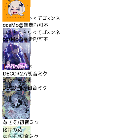
コぇちっちゃ＜てゴ×ンネ
cosMo@暴走P/可不
コぇちっちゃ＜てゴ×ンネ
cosMo@暴走P/可不
ネバーランド
DECO*27/初音ミク
ネバーランド
DECO*27/初音ミク
化けの花
なきそ/初音ミク
化けの花
なきそ/初音ミク