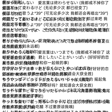
僕は (而我)
君がやめらんない 愛言葉は終わらせない (我都戒不掉你了
何回だって変わるけど (无论多少次 都已经变了)
爱语不休)
何回だって歌うよ“39” (可无论多少次 我都还会再唱出“39”)
僕は (而我)
何回だっておいでよ ここにいる (无论多少次 都过来吧 我
何回だって変わるけど (无论多少次 都已经变了)
就在这等着哦)
何回だって歌うよ“39” (可无论多少次 我都还会再唱出“39”)
きっと1からゴールへ その先だって (想必从1到终点 甚至在
何回だっておいでよ ここにいる (无论多少次 都过来吧 我
终点的前方)
就在这等着哦)
君がやめらんない 愛言葉はいつまでも (我都戒不掉你了
きっと1からゴールへ その先だって (想必从1到终点 甚至在
这句爱语直到永远都)
终点的前方)
ありがとう (谢谢你)
君がやめらんない 愛言葉はいつまでも (我都戒不掉你了 这
好好好のラブ連単 君としたいことがいっぱい (好好好的恋
句爱语直到永远都)
爱连胜 我还有好多想和你一起做的事)
ありがとう (谢谢你)
サラマンダー ホットが良くない？やっぱ大成功
好好好のラブ連単 君としたいことがいっぱい (好好好的恋
(Salamander 炽热一点不好吗？就知道会大获全胜)
爱连胜 我还有好多想和你一起做的事)
もうやっぱアピってラビったらいいじゃん (真是的 摇起兔
サラマンダー ホットが良くない？やっぱ大成功
尾巴去大胆诱惑就好了吧)
(Salamander 炽热一点不好吗？就知道会大获全胜)
サッドな愛も 歌ったらいいじゃん (注定沦为悲剧的爱 也
もうやっぱアピってラビったらいいじゃん (真是的 摇起兔尾
唱作歌声不就好了嘛)
巴去大胆诱惑就好了吧)
みっともないけど 嫉妬しちゃうけど どうか許してね (虽
サッドな愛も 歌ったらいいじゃん (注定沦为悲剧的爱 也唱
然有点狼狈 虽然会吃醋 不过要原谅我哦)
作歌声不就好了嘛)