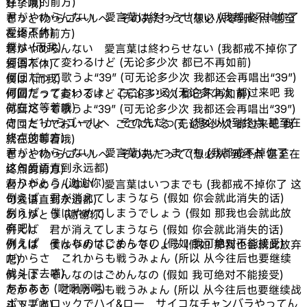
在终点的前方)
好了哦)
君がやめらんない 愛言葉は終わらせない (我都戒不掉你了
きっと1からゴールへ その先だって (想必从零到终点 甚至
爱语不休)
在终点的前方)
僕は (而我)
君がやめらんない 愛言葉は終わらせない (我都戒不掉你了
何回だって変わるけど (无论多少次 都已不再如前)
爱语不休)
何回だって歌うよ“39” (可无论多少次 我都还会再唱出“39”)
僕は (而我)
何回だっておいでよ ここにいる (无论多少次 都过来吧 我
何回だって変わるけど (无论多少次 都已不再如前)
就在这等着哦)
何回だって歌うよ“39” (可无论多少次 我都还会再唱出“39”)
きっと1からゴールへ その先だって (想必从1到终点 甚至在
何回だっておいでよ ここにいる (无论多少次 都过来吧 我
终点的前方)
就在这等着哦)
君がやめらんない 愛言葉はいつまでも (我都戒不掉你了
きっと1からゴールへ その先だって (想必从1到终点 甚至在
这句爱语直到永远都)
终点的前方)
ありがとう (谢谢你)
君がやめらんない 愛言葉はいつまでも (我都戒不掉你了 这
例えば 君が消えてしまうなら (假如 你会就此消失的话)
句爱语直到永远都)
例えば 僕はやめてしまうでしょう (假如 那我也会就此放
ありがとう (谢谢你)
弃吧)
例えば 君が消えてしまうなら (假如 你会就此消失的话)
例えば そんなのはごめんなの (假如 我可绝对不能接受)
例えば 僕はやめてしまうでしょう (假如 那我也会就此放弃
だからさ これからも戦うみょん (所以 从今往后也要继续
吧)
战斗下去喵)
例えば そんなのはごめんなの (假如 我可绝对不能接受)
ああああ (啊啊啊啊)
だからさ これからも戦うみょん (所以 从今往后也要继续战
ポップとロックでハイ&ロー サイコなチャンバラやってん
斗下去喵)