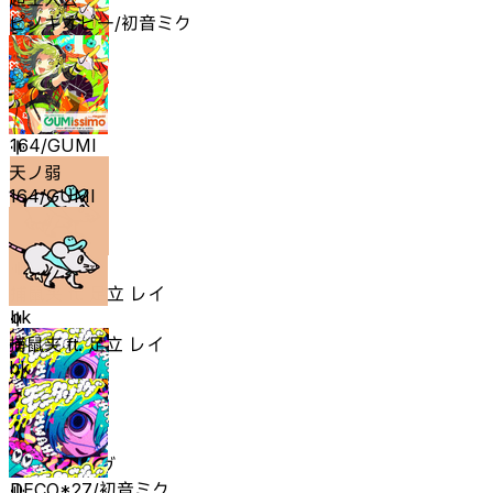
ピノキオピー/初音ミク
天ノ弱
164/GUMI
天ノ弱
164/GUMI
捕鼠夹 ft. 足立 レイ
bk
捕鼠夹 ft. 足立 レイ
bk
モニタリング
DECO*27/初音ミク