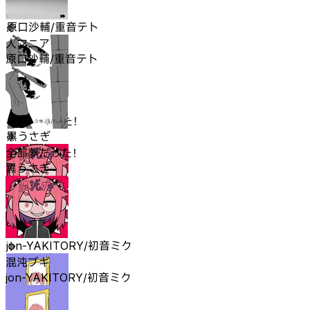
人マニア
原口沙輔/重音テト
人マニア
原口沙輔/重音テト
全部夢だった！
黒うさぎ
全部夢だった！
黒うさぎ
混沌ブギ
jon-YAKITORY/初音ミク
混沌ブギ
jon-YAKITORY/初音ミク