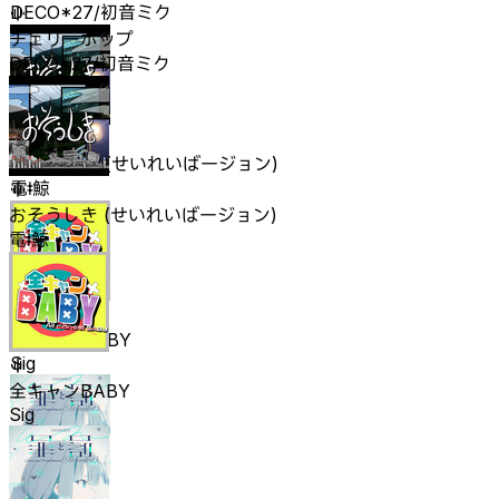
DECO*27/初音ミク
チェリーポップ
DECO*27/初音ミク
おそうしき (せいれいばージョン)
電ǂ鯨
おそうしき (せいれいばージョン)
電ǂ鯨
全キャンBABY
Sig
全キャンBABY
Sig