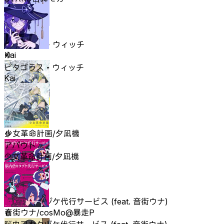
ピタゴラス・ウィッチ
Kai
ピタゴラス・ウィッチ
Kai
アバウト
少女革命計画/夕凪機
アバウト
少女革命計画/夕凪機
脳内ヲカタヅケ代行サービス (feat. 音街ウナ)
音街ウナ/cosMo@暴走P