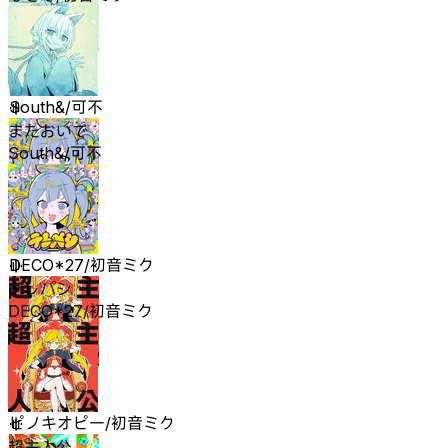
またおいで
South&/可不
またおいで
South&/可不
テレパシ
DECO*27/初音ミク
テレパシ
DECO*27/初音ミク
超主人公
ピノキオピー/初音ミク
超主人公