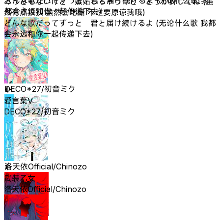
どんな歌だってずっと 君と届け続けるよ (无论什么歌 我
みっともないけど 嫉妬しちゃうけど どうか許してね (虽
都会永远和你一起传递下去)
然有点狼狈 虽然会吃醋 不过要原谅我哦)
どんな歌だってずっと 君と届け続けるよ (无论什么歌 我都
会永远和你一起传递下去)
愛言葉V
DECO*27/初音ミク
愛言葉V
DECO*27/初音ミク
武装乙女
洛天依Official/Chinozo
武装乙女
洛天依Official/Chinozo