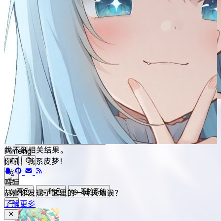
皮梦 の 茶馆
找不到相关结果。
Pimeng
你吼！我系皮梦！
呜哇
亮色
暗色
跟随系统
恭喜你发现了这里的一片天地诶？
了解更多