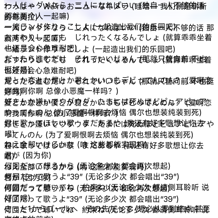
一人じゃダメなら 二人になればいい (独自一人不够的话
わっはー We’re おニューなキメラ (哇哈— 我们就是崭新
那就两个人一起嘛)
的奇美拉)
一緒ランド作りっこしよ (一起造出我们的乐园吧)
一人じゃダメなら 二人になればいい (独自一人不够的话 那
おすわりしてても じれったくなるんでしょ (就算乖乖坐着
就两个人一起嘛)
也还是会心急难耐吧)
一緒ランド作りっこしよ (一起造出我们的乐园吧)
だったら進むだけ それでいいじゃん (那就只管向前 不也
おすわりしてても じれったくなるんでしょ (就算乖乖坐着
挺好吗)
也还是会心急难耐吧)
愛とか恋とか僕とか君とかいつもデビってんのん？ (爱啊恋
だったら進むだけ それでいいじゃん (那就只管向前 不也挺
啊我啊你啊 总像小恶魔一样吗？)
好吗)
好きとか嫌いでウダウダ たまには死ぬほどピュアピュア
愛とか恋とか僕とか君とかいつもデビってんのん？ (爱啊恋
やってんのん (为了爱啊恨啊去烦恼 偶尔也想装纯装到死)
啊我啊你啊 总像小恶魔一样吗？)
君に歌ってほしい歌 まだあるや (我还有好多歌想让你去
好きとか嫌いでウダウダ たまには死ぬほどピュアピュアや
唱)
ってんのん (为了爱啊恨啊去烦恼 偶尔也想装纯装到死)
ねえ全部いけるかな (呐 这些都能实现吗)
君に歌ってほしい歌 まだあるや (我还有好多歌想让你去
君が (因为你)
唱)
何回だって想うから (无论多少次 都会再次想起)
ねえ全部いけるかな (呐 这些都能实现吗)
何回だって歌うよ“39” (无论多少次 都会唱出“39”)
君が (因为你)
何回だって聴いてね 約束ね (无论多少次 都请侧耳聆听 说
何回だって想うから (无论多少次 都会再次想起)
好了哦)
何回だって歌うよ“39” (无论多少次 都会唱出“39”)
きっと1からゴールへ その先だって (想必从零到终点 甚至
何回だって聴いてね 約束ね (无论多少次 都请侧耳聆听 说