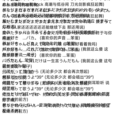
のん (随着Pop和Rock 高潮与低谷间 刀光剑影疯狂起舞)
ああああ (啊啊啊啊)
あたしまだまだまだまだまだまだまだまだやれる 決まっ
ポップとロックでハイ&ロー サイコなチャンバラやってん
てんの (人家还还还还还还能继续下去 那还用说)
のん (随着Pop和Rock 高潮与低谷间 刀光剑影疯狂起舞)
届いたテレパシ やっと会えた (传出一份心灵感应 终于与
あたしまだまだまだまだまだまだまだまだやれる 決まって
你相遇)
んの (人家还还还还还还能继续下去 那还用说)
やあ ちゃんと見えてるかい (喂 你在好好看着我吗)
届いたテレパシ やっと会えた (传出一份心灵感应 终于与你
声が好き …バカ。 (喜欢你的声音 …笨蛋)
相遇)
顔が好き …バカ。 (喜欢你的脸 …笨蛋)
やあ ちゃんと見えてるかい (喂 你在好好看着我吗)
バカだもん これだけは一生言うんだもん (我就这么傻 这
声が好き …バカ。 (喜欢你的声音 …笨蛋)
句话我要说一辈子)
顔が好き …バカ。 (喜欢你的脸 …笨蛋)
…バカ。 (…笨蛋)
バカだもん これだけは一生言うんだもん (我就这么傻 这句
君が (因为你)
话我要说一辈子)
何回だって想うから (无论多少次 都会再次想起)
…バカ。 (…笨蛋)
何回だって歌うよ“39” (无论多少次 都会唱出“39”)
君が (因为你)
何回だって聴いてね 約束ね (无论多少次 都请侧耳聆听 说
何回だって想うから (无论多少次 都会再次想起)
好了哦)
何回だって歌うよ“39” (无论多少次 都会唱出“39”)
きっと1からゴールへ その先だって (想必从零到终点 甚至
何回だって聴いてね 約束ね (无论多少次 都请侧耳聆听 说
在终点的前方)
好了哦)
君がやめらんない 愛言葉は終わらせない (我都戒不掉你了
きっと1からゴールへ その先だって (想必从零到终点 甚至
爱语不休)
在终点的前方)