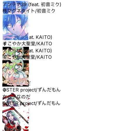
アンテナ39 (feat. 初音ミク)
柊マグネタイト/初音ミク
メドゥサ (feat. KAITO)
すこやか大聖堂/KAITO
メドゥサ (feat. KAITO)
すこやか大聖堂/KAITO
女の子なのだ
OSTER project/ずんだもん
女の子なのだ
OSTER project/ずんだもん
Red Rose