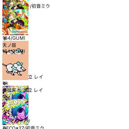
ピノキオピー/初音ミク
天ノ弱
164/GUMI
天ノ弱
164/GUMI
捕鼠夹 ft. 足立 レイ
bk
捕鼠夹 ft. 足立 レイ
bk
モニタリング
DECO*27/初音ミク