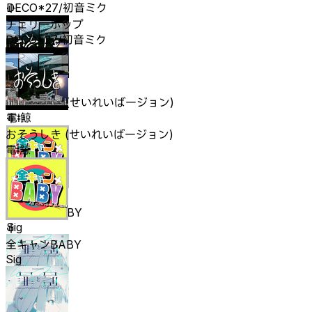
DECO*27/初音ミク
チェリーポップ
DECO*27/初音ミク
おそうしき (せいれいばージョン)
電ǂ鯨
おそうしき (せいれいばージョン)
電ǂ鯨
全キャンBABY
Sig
全キャンBABY
Sig