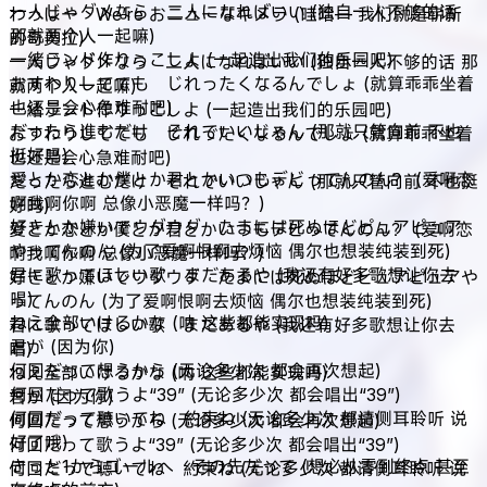
一人じゃダメなら 二人になればいい (独自一人不够的话
わっはー We’re おニューなキメラ (哇哈— 我们就是崭新
那就两个人一起嘛)
的奇美拉)
一緒ランド作りっこしよ (一起造出我们的乐园吧)
一人じゃダメなら 二人になればいい (独自一人不够的话 那
おすわりしてても じれったくなるんでしょ (就算乖乖坐着
就两个人一起嘛)
也还是会心急难耐吧)
一緒ランド作りっこしよ (一起造出我们的乐园吧)
だったら進むだけ それでいいじゃん (那就只管向前 不也
おすわりしてても じれったくなるんでしょ (就算乖乖坐着
挺好吗)
也还是会心急难耐吧)
愛とか恋とか僕とか君とかいつもデビってんのん？ (爱啊恋
だったら進むだけ それでいいじゃん (那就只管向前 不也挺
啊我啊你啊 总像小恶魔一样吗？)
好吗)
好きとか嫌いでウダウダ たまには死ぬほどピュアピュア
愛とか恋とか僕とか君とかいつもデビってんのん？ (爱啊恋
やってんのん (为了爱啊恨啊去烦恼 偶尔也想装纯装到死)
啊我啊你啊 总像小恶魔一样吗？)
君に歌ってほしい歌 まだあるや (我还有好多歌想让你去
好きとか嫌いでウダウダ たまには死ぬほどピュアピュアや
唱)
ってんのん (为了爱啊恨啊去烦恼 偶尔也想装纯装到死)
ねえ全部いけるかな (呐 这些都能实现吗)
君に歌ってほしい歌 まだあるや (我还有好多歌想让你去
君が (因为你)
唱)
何回だって想うから (无论多少次 都会再次想起)
ねえ全部いけるかな (呐 这些都能实现吗)
何回だって歌うよ“39” (无论多少次 都会唱出“39”)
君が (因为你)
何回だって聴いてね 約束ね (无论多少次 都请侧耳聆听 说
何回だって想うから (无论多少次 都会再次想起)
好了哦)
何回だって歌うよ“39” (无论多少次 都会唱出“39”)
きっと1からゴールへ その先だって (想必从零到终点 甚至
何回だって聴いてね 約束ね (无论多少次 都请侧耳聆听 说