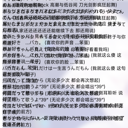
のん (随着Pop和Rock 高潮与低谷间 刀光剑影疯狂起舞)
ああああ (啊啊啊啊)
あたしまだまだまだまだまだまだまだまだやれる 決まっ
ポップとロックでハイ&ロー サイコなチャンバラやってん
てんの (人家还还还还还还能继续下去 那还用说)
のん (随着Pop和Rock 高潮与低谷间 刀光剑影疯狂起舞)
届いたテレパシ やっと会えた (传出一份心灵感应 终于与
あたしまだまだまだまだまだまだまだまだやれる 決まって
你相遇)
んの (人家还还还还还还能继续下去 那还用说)
やあ ちゃんと見えてるかい (喂 你在好好看着我吗)
届いたテレパシ やっと会えた (传出一份心灵感应 终于与你
声が好き …バカ。 (喜欢你的声音 …笨蛋)
相遇)
顔が好き …バカ。 (喜欢你的脸 …笨蛋)
やあ ちゃんと見えてるかい (喂 你在好好看着我吗)
バカだもん これだけは一生言うんだもん (我就这么傻 这
声が好き …バカ。 (喜欢你的声音 …笨蛋)
句话我要说一辈子)
顔が好き …バカ。 (喜欢你的脸 …笨蛋)
…バカ。 (…笨蛋)
バカだもん これだけは一生言うんだもん (我就这么傻 这句
君が (因为你)
话我要说一辈子)
何回だって想うから (无论多少次 都会再次想起)
…バカ。 (…笨蛋)
何回だって歌うよ“39” (无论多少次 都会唱出“39”)
君が (因为你)
何回だって聴いてね 約束ね (无论多少次 都请侧耳聆听 说
何回だって想うから (无论多少次 都会再次想起)
好了哦)
何回だって歌うよ“39” (无论多少次 都会唱出“39”)
きっと1からゴールへ その先だって (想必从零到终点 甚至
何回だって聴いてね 約束ね (无论多少次 都请侧耳聆听 说
在终点的前方)
好了哦)
君がやめらんない 愛言葉は終わらせない (我都戒不掉你了
きっと1からゴールへ その先だって (想必从零到终点 甚至
爱语不休)
在终点的前方)