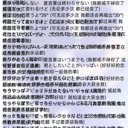
僕は (而我)
君がやめらんない 愛言葉は終わらせない (我都戒不掉你了
何回だって変わるけど (无论多少次 都已经变了)
爱语不休)
何回だって歌うよ“39” (可无论多少次 我都还会再唱出“39”)
僕は (而我)
何回だっておいでよ ここにいる (无论多少次 都过来吧 我
何回だって変わるけど (无论多少次 都已经变了)
就在这等着哦)
何回だって歌うよ“39” (可无论多少次 我都还会再唱出“39”)
きっと1からゴールへ その先だって (想必从1到终点 甚至在
何回だっておいでよ ここにいる (无论多少次 都过来吧 我
终点的前方)
就在这等着哦)
君がやめらんない 愛言葉はいつまでも (我都戒不掉你了
きっと1からゴールへ その先だって (想必从1到终点 甚至在
这句爱语直到永远都)
终点的前方)
ありがとう (谢谢你)
君がやめらんない 愛言葉はいつまでも (我都戒不掉你了 这
好好好のラブ連単 君としたいことがいっぱい (好好好的恋
句爱语直到永远都)
爱连胜 我还有好多想和你一起做的事)
ありがとう (谢谢你)
サラマンダー ホットが良くない？やっぱ大成功
好好好のラブ連単 君としたいことがいっぱい (好好好的恋
(Salamander 炽热一点不好吗？就知道会大获全胜)
爱连胜 我还有好多想和你一起做的事)
もうやっぱアピってラビったらいいじゃん (真是的 摇起兔
サラマンダー ホットが良くない？やっぱ大成功
尾巴去大胆诱惑就好了吧)
(Salamander 炽热一点不好吗？就知道会大获全胜)
サッドな愛も 歌ったらいいじゃん (注定沦为悲剧的爱 也
もうやっぱアピってラビったらいいじゃん (真是的 摇起兔尾
唱作歌声不就好了嘛)
巴去大胆诱惑就好了吧)
みっともないけど 嫉妬しちゃうけど どうか許してね (虽
サッドな愛も 歌ったらいいじゃん (注定沦为悲剧的爱 也唱
然有点狼狈 虽然会吃醋 不过要原谅我哦)
作歌声不就好了嘛)