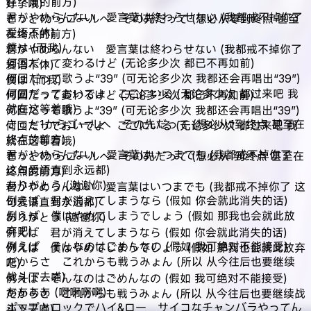
在终点的前方)
好了哦)
君がやめらんない 愛言葉は終わらせない (我都戒不掉你了
きっと1からゴールへ その先だって (想必从零到终点 甚至
爱语不休)
在终点的前方)
僕は (而我)
君がやめらんない 愛言葉は終わらせない (我都戒不掉你了
何回だって変わるけど (无论多少次 都已不再如前)
爱语不休)
何回だって歌うよ“39” (可无论多少次 我都还会再唱出“39”)
僕は (而我)
何回だっておいでよ ここにいる (无论多少次 都过来吧 我
何回だって変わるけど (无论多少次 都已不再如前)
就在这等着哦)
何回だって歌うよ“39” (可无论多少次 我都还会再唱出“39”)
きっと1からゴールへ その先だって (想必从1到终点 甚至在
何回だっておいでよ ここにいる (无论多少次 都过来吧 我
终点的前方)
就在这等着哦)
君がやめらんない 愛言葉はいつまでも (我都戒不掉你了
きっと1からゴールへ その先だって (想必从1到终点 甚至在
这句爱语直到永远都)
终点的前方)
ありがとう (谢谢你)
君がやめらんない 愛言葉はいつまでも (我都戒不掉你了 这
例えば 君が消えてしまうなら (假如 你会就此消失的话)
句爱语直到永远都)
例えば 僕はやめてしまうでしょう (假如 那我也会就此放
ありがとう (谢谢你)
弃吧)
例えば 君が消えてしまうなら (假如 你会就此消失的话)
例えば そんなのはごめんなの (假如 我可绝对不能接受)
例えば 僕はやめてしまうでしょう (假如 那我也会就此放弃
だからさ これからも戦うみょん (所以 从今往后也要继续
吧)
战斗下去喵)
例えば そんなのはごめんなの (假如 我可绝对不能接受)
ああああ (啊啊啊啊)
だからさ これからも戦うみょん (所以 从今往后也要继续战
ポップとロックでハイ&ロー サイコなチャンバラやってん
斗下去喵)