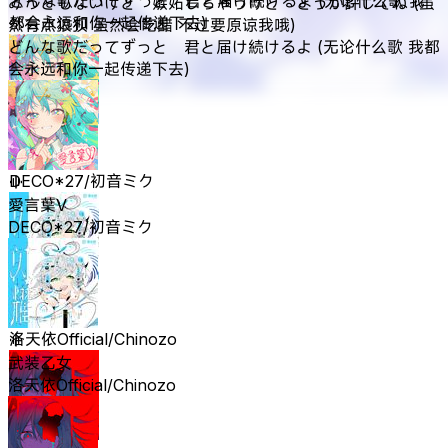
どんな歌だってずっと 君と届け続けるよ (无论什么歌 我
みっともないけど 嫉妬しちゃうけど どうか許してね (虽
都会永远和你一起传递下去)
然有点狼狈 虽然会吃醋 不过要原谅我哦)
どんな歌だってずっと 君と届け続けるよ (无论什么歌 我都
会永远和你一起传递下去)
愛言葉V
DECO*27/初音ミク
愛言葉V
DECO*27/初音ミク
武装乙女
洛天依Official/Chinozo
武装乙女
洛天依Official/Chinozo