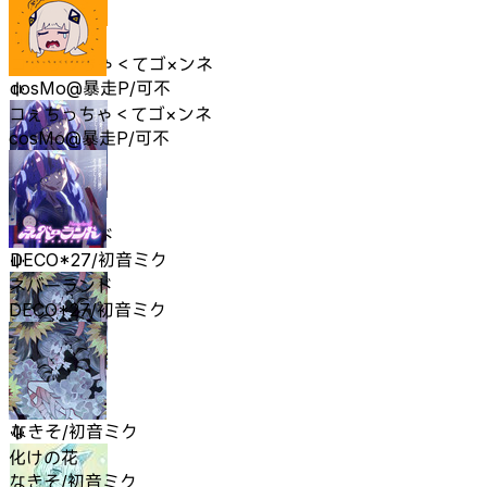
コぇちっちゃ＜てゴ×ンネ
cosMo@暴走P/可不
コぇちっちゃ＜てゴ×ンネ
cosMo@暴走P/可不
ネバーランド
DECO*27/初音ミク
ネバーランド
DECO*27/初音ミク
化けの花
なきそ/初音ミク
化けの花
なきそ/初音ミク