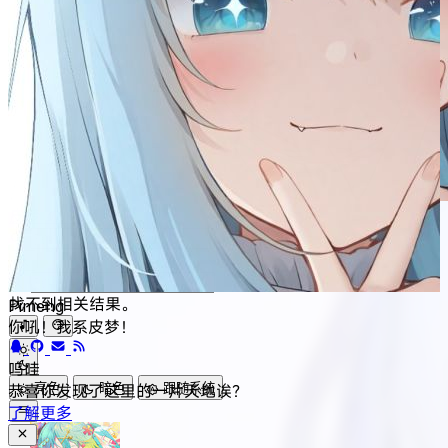
皮梦 の 茶馆
找不到相关结果。
Pimeng
你吼！我系皮梦！
呜哇
亮色
暗色
跟随系统
恭喜你发现了这里的一片天地诶？
了解更多