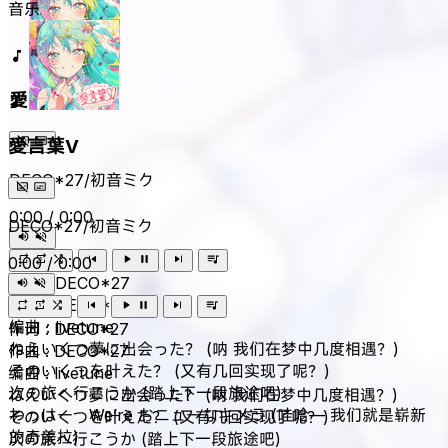
音乐
愛言葉V
愛言葉V
DECO*27/初音ミク
0:00
/
0:00
DECO*27/初音ミク
0:00
/
0:00
作词 : DECO*27
作曲 : DECO*27
编曲 : livetune
作词 : DECO*27
ねえいくつ夢に出会った？ (呐 我们在梦中几度相遇？)
作曲 : DECO*27
そのいくつを叶えた？ (又有几回实现了呢？)
编曲 : livetune
次の旅へ行こうか (踏上下一段旅途吧)
ねえいくつ夢に出会った？ (呐 我们在梦中几度相遇？)
わっはー We’re おニューなキメラ (哇哈— 我们就是崭新
そのいくつを叶えた？ (又有几回实现了呢？)
的奇美拉)
次の旅へ行こうか (踏上下一段旅途吧)