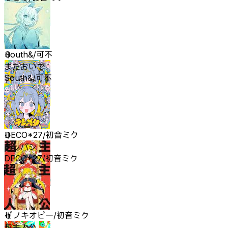
またおいで
South&/可不
またおいで
South&/可不
テレパシ
DECO*27/初音ミク
テレパシ
DECO*27/初音ミク
超主人公
ピノキオピー/初音ミク
超主人公