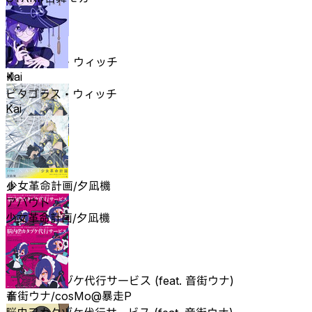
ピタゴラス・ウィッチ
Kai
ピタゴラス・ウィッチ
Kai
アバウト
少女革命計画/夕凪機
アバウト
少女革命計画/夕凪機
脳内ヲカタヅケ代行サービス (feat. 音街ウナ)
音街ウナ/cosMo@暴走P