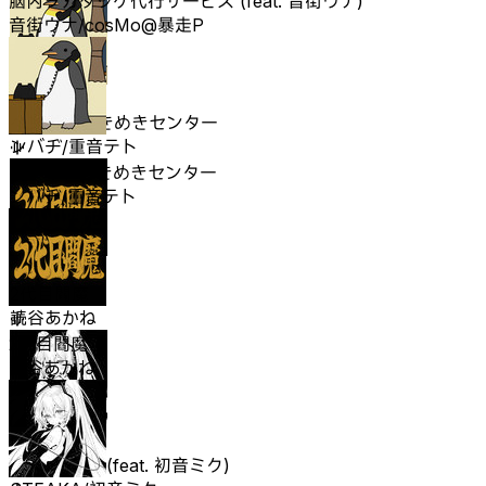
脳内ヲカタヅケ代行サービス (feat. 音街ウナ)
音街ウナ/cosMo@暴走P
ペンギンときめきセンター
ンバヂ/重音テト
ペンギンときめきセンター
ンバヂ/重音テト
2代目閻魔
読谷あかね
2代目閻魔
読谷あかね
SAN値直葬 (feat. 初音ミク)