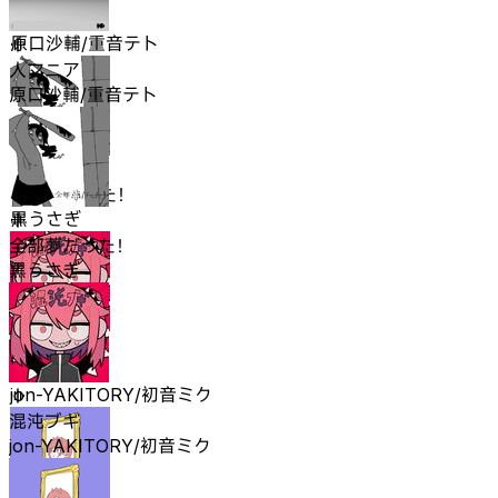
人マニア
原口沙輔/重音テト
人マニア
原口沙輔/重音テト
全部夢だった！
黒うさぎ
全部夢だった！
黒うさぎ
混沌ブギ
jon-YAKITORY/初音ミク
混沌ブギ
jon-YAKITORY/初音ミク